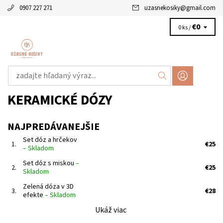
0907 227 271
uzasnekosiky
@
gmail.com
€0
0 ks /
KERAMICKÉ DÓZY
NAJPREDÁVANEJŠIE
Set dóz a hrčekov
1.
€25
–
Skladom
Set dóz s miskou
–
2.
€25
Skladom
Zelená dóza v 3D
3.
€28
efekte
–
Skladom
Ukáž viac