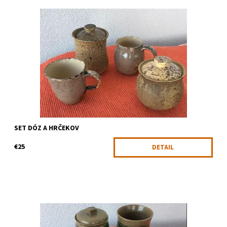
Set dóz s hrnčekmi
Dostupnosť:
Skladom
Kód:
1473
SET DÓZ A HRČEKOV
€25
DETAIL
Efektné dózy a miska v jednom dizajnovom sete na rôznorodé