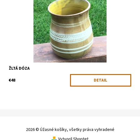
Veľká žltá dóza na bežné využívanie
Dostupnosť:
Skladom
Kód:
1271
ŽLTÁ DÓZA
€48
DETAIL
2026 © Úžasné košíky, všetky práva vyhradené
Vytvoril Shoptet