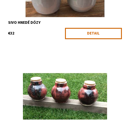
SIVO HNEDÉ DÓZY
€32
DETAIL
Praktické dózy na všeličo
Dostupnosť:
Skladom
Kód:
884