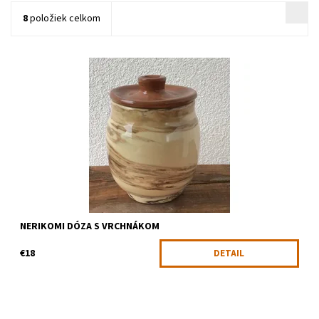
8
položiek celkom
Všestranné využitie dizajnovej keramiky
Dostupnosť:
Skladom
Kód:
1313
NERIKOMI DÓZA S VRCHNÁKOM
€18
DETAIL