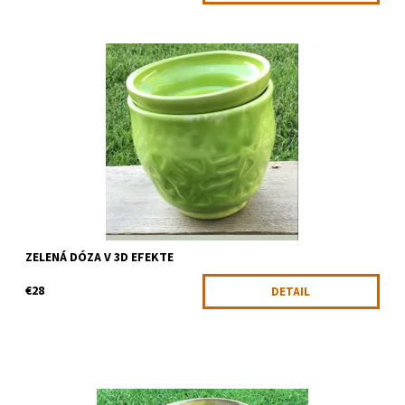
Zelená dóza vyrobená efektom leptania
Dostupnosť:
Skladom
Kód:
1412
ZELENÁ DÓZA V 3D EFEKTE
€28
DETAIL