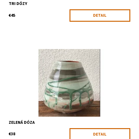
TRI DÓZY
€45
DETAIL
Dóza alebo váza, dve v jednom
Dostupnosť:
Skladom
Kód:
1319
ZELENÁ DÓZA
€38
DETAIL