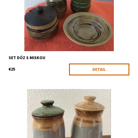
využitie
Dostupnosť:
Skladom
Kód:
1470
SET DÓZ S MISKOU
€25
DETAIL
Dve elegantné dózy s vrchnákmi
Dostupnosť:
Skladom
Kód:
1301