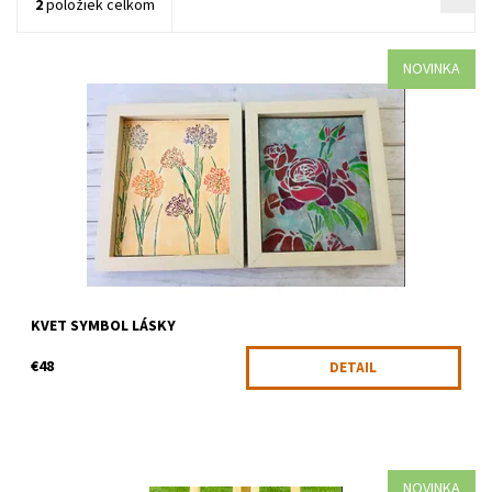
2
položiek celkom
NOVINKA
keramický obrázok Kvet v ráme i na kachlici s rozmerom 13 na 13
cm
Dostupnosť:
Skladom
Kód:
2005
KVET SYMBOL LÁSKY
€48
DETAIL
NOVINKA