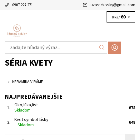
0907 227 271
uzasnekosiky
@
gmail.com
€0
0 ks /
SÉRIA KVETY
KERAMIKA V RÁME
NAJPREDÁVANEJŠIE
Oko,lúka,list
–
1.
€78
Skladom
Kvet symbol lásky
2.
€48
–
Skladom