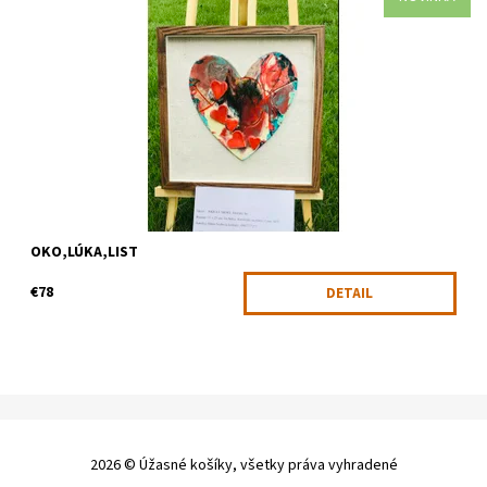
séria obrázkov z vypaľovanej keramiky na plátne a v ráme
Dostupnosť:
Skladom
Kód:
2073
OKO,LÚKA,LIST
€78
DETAIL
2026 © Úžasné košíky, všetky práva vyhradené