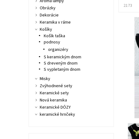
Aroma lampy
2173
Obrázky
Dekorácie
Keramika v ráme
Košíky
Košìk taška
podnosy
organizéry
S keramickým dnom
S dreveným dnom
S vypletaným dnom
Misky
Zvýhodnené sety
Keramické sety
Nová keramika
Keramické DÓZY
keramické hrnčeky