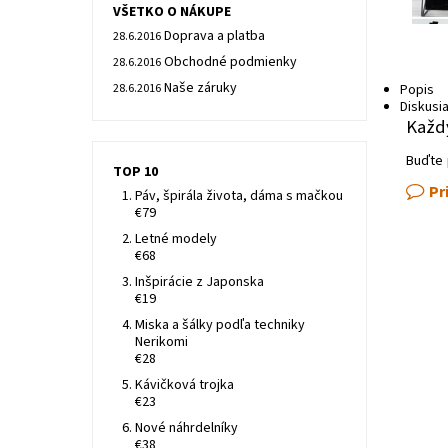
VŠETKO O NÁKUPE
Doprava a platba
28.6.2016
Obchodné podmienky
28.6.2016
Naše záruky
28.6.2016
Popis
Diskusi
Každý
Buďte 
TOP 10
Pr
Páv, špirála života, dáma s mačkou
€79
Letné modely
€68
Inšpirácie z Japonska
€19
Miska a šálky podľa techniky
Nerikomi
€28
Kávičková trojka
€23
Nové náhrdelníky
€38