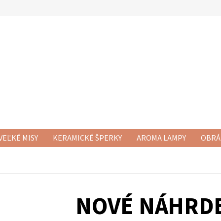
VEĽKÉ MISY
KERAMICKÉ ŠPERKY
AROMA LAMPY
OBRÁ
RAMICKÉ SETY
NOVÁ KERAMIKA
KERAMICKÉ DÓZY
KE
NOVÉ NÁHRD