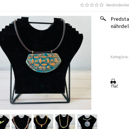
Neohodnote
Predsta
náhrdel
Kategória:
Tlač