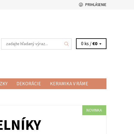
PRIHLÁSENIE
0 ks /
€0
ZKY
DEKORÁCIE
KERAMIKA V RÁME
RAMICKÉ HRNČEKY
VŠETKO O NÁKUPE
NOVINKA
ELNÍKY