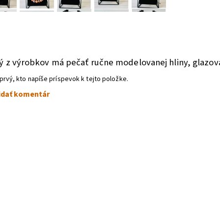
a
 z výrobkov má pečať ručne modelovanej hliny, glazova
prvý, kto napíše príspevok k tejto položke.
idať komentár