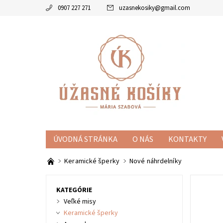
0907 227 271
uzasnekosiky
@
gmail.com
ÚVODNÁ STRÁNKA
O NÁS
KONTAKTY
KOŠÍKY
MISKY
ZVÝHODNENÉ SETY
KE
Keramické šperky
Nové náhrdelníky
KATEGÓRIE
Veľké misy
Keramické šperky