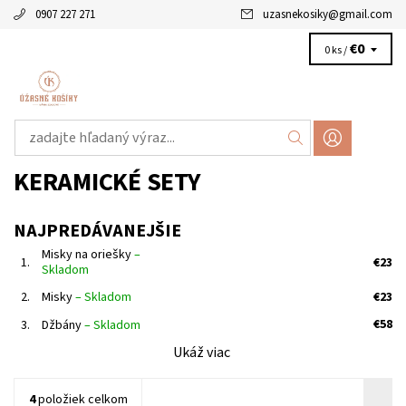
0907 227 271
uzasnekosiky
@
gmail.com
€0
0 ks /
KERAMICKÉ SETY
NAJPREDÁVANEJŠIE
Misky na oriešky
–
1.
€23
Skladom
€23
2.
Misky
–
Skladom
€58
3.
Džbány
–
Skladom
Ukáž viac
4
položiek celkom