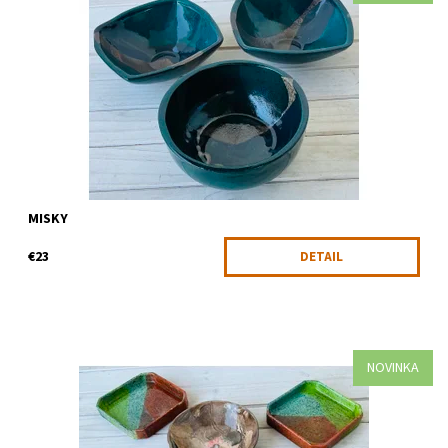
Misiek a mištičiek nikdy nie je dosť
Dostupnosť:
Skladom
Kód:
2164
MISKY
€23
DETAIL
NOVINKA
A opäť - originálne kúsky. Cena zodpovedá jednému výrobku.
Dostupnosť:
Skladom
Kód:
2167