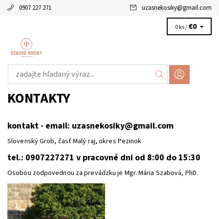
0907 227 271
uzasnekosiky
@
gmail.com
€0
0 ks /
KONTAKTY
kontakt - email:
uzasnekosiky@gmail.com
Slovenský Grob, časť Malý raj, okres Pezinok
tel.: 0907227271 v pracovné dni od 8:00 do 15:30
Osobou zodpovednou za prevádzku je Mgr. Mária Szabová, PhD.