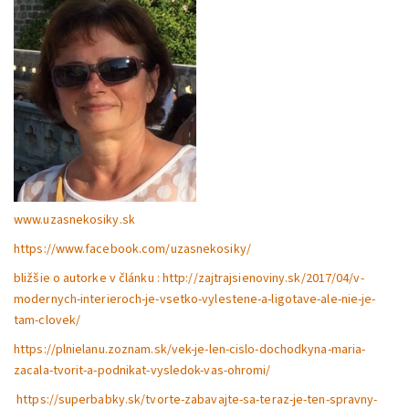
www.uzasnekosiky.sk
https://www.facebook.com/uzasnekosiky/
bližšie o autorke v článku : http://zajtrajsienoviny.sk/
2017/04/v-
modernych-
interieroch-je-vsetko-
vylestene-a-ligotave-ale-nie-
je-
tam-clovek/
https://plnielanu.zoznam.sk/vek-je-len-cislo-dochodkyna-maria-
zacala-tvorit-a-podnikat-vysledok-vas-ohromi/
https://superbabky.sk/tvorte-zabavajte-sa-teraz-je-ten-spravny-