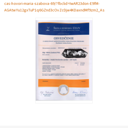
cas-hovori-maria-szabova-69/?fbclid=IwAR23don-E9fM-
AGAtwYu12gxTuP1q6GZnd3cOvZcDjw4KDaxndMf9zm2_As