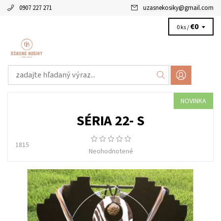
0907 227 271
uzasnekosiky
@
gmail.com
€0
0 ks /
NOVINKA
SÉRIA 22- S
1815
Neohodnotené