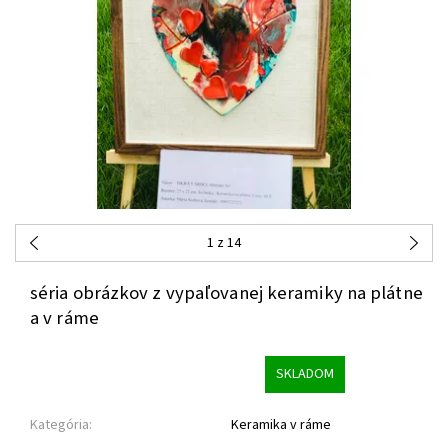
1
z 14
séria obrázkov z vypaľovanej keramiky na plátne
a v ráme
SKLADOM
Kategória:
Keramika v ráme