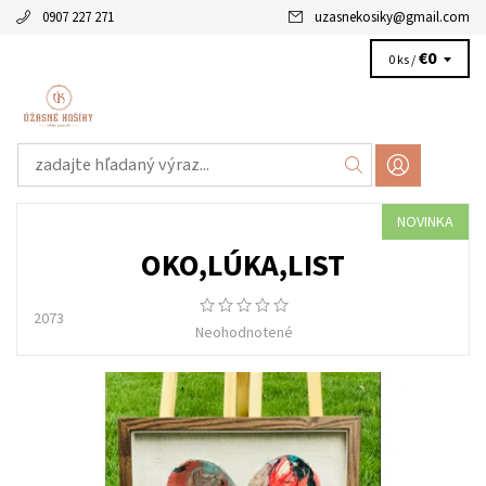
0907 227 271
uzasnekosiky
@
gmail.com
€0
0 ks /
NOVINKA
OKO,LÚKA,LIST
2073
Neohodnotené