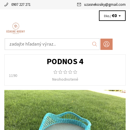
0907 227 271
uzasnekosiky
@
gmail.com
€0
0 ks /
PODNOS 4
1190
Neohodnotené