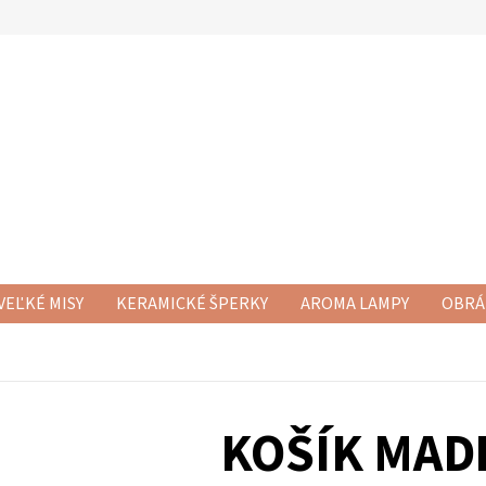
VEĽKÉ MISY
KERAMICKÉ ŠPERKY
AROMA LAMPY
OBRÁ
RAMICKÉ SETY
NOVÁ KERAMIKA
KERAMICKÉ DÓZY
KE
KOŠÍK MAD