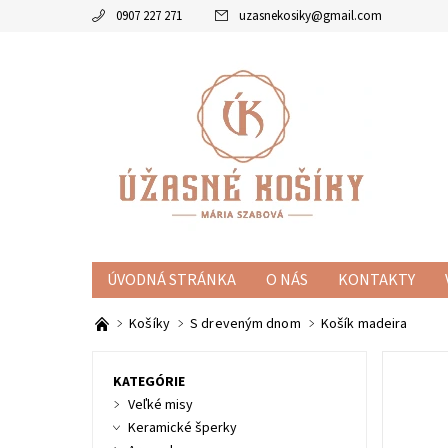
0907 227 271
uzasnekosiky
@
gmail.com
ÚVODNÁ STRÁNKA
O NÁS
KONTAKTY
KOŠÍKY
MISKY
ZVÝHODNENÉ SETY
KE
Košíky
S dreveným dnom
Košík madeira
KATEGÓRIE
Veľké misy
Keramické šperky