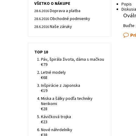
VŠETKO O NÁKUPE
Popis
Diskusi
Doprava a platba
28.6.2016
Ovál
Obchodné podmienky
28.6.2016
Buďte 
Naše záruky
28.6.2016
Pr
TOP 10
Páv, špirála života, dáma s mačkou
€79
Letné modely
€68
Inšpirácie z Japonska
€19
Miska a šálky podľa techniky
Nerikomi
€28
Kávičková trojka
€23
Nové náhrdelníky
€38