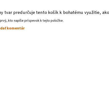
a
ny tvar predurčuje tento košík k bohatému využitie, a
prvý, kto napíše príspevok k tejto položke.
idať komentár