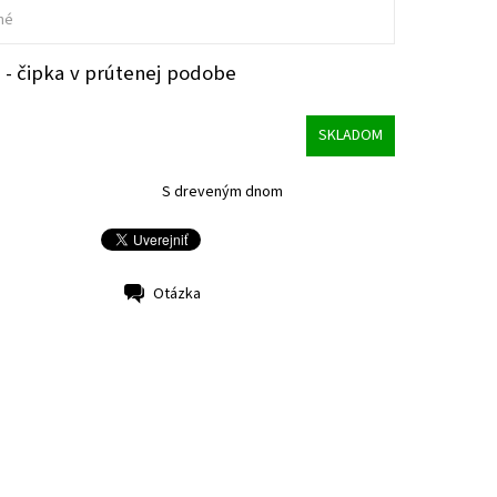
né
 - čipka v prútenej podobe
SKLADOM
S dreveným dnom
Otázka