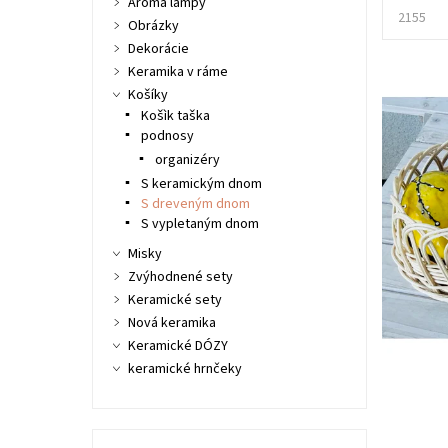
Aroma lampy
2155
Obrázky
Dekorácie
Keramika v ráme
Košíky
Košìk taška
podnosy
organizéry
S keramickým dnom
S dreveným dnom
S vypletaným dnom
Misky
Zvýhodnené sety
Keramické sety
Nová keramika
Keramické DÓZY
keramické hrnčeky