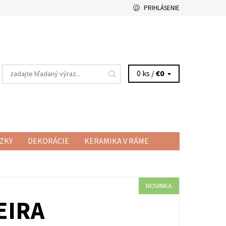
PRIHLÁSENIE
0 ks /
€0
ZKY
DEKORÁCIE
KERAMIKA V RÁME
RAMICKÉ HRNČEKY
VŠETKO O NÁKUPE
NOVINKA
EIRA