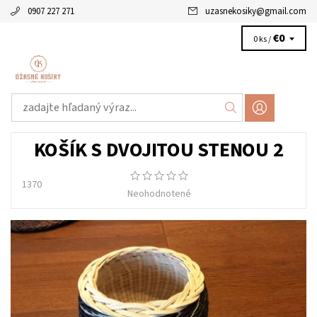
0907 227 271
uzasnekosiky
@
gmail.com
€0
0 ks /
KOŠÍK S DVOJITOU STENOU 2
1370
Neohodnotené