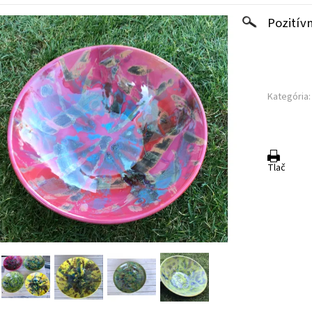
Pozitív
Kategória:
Tlač