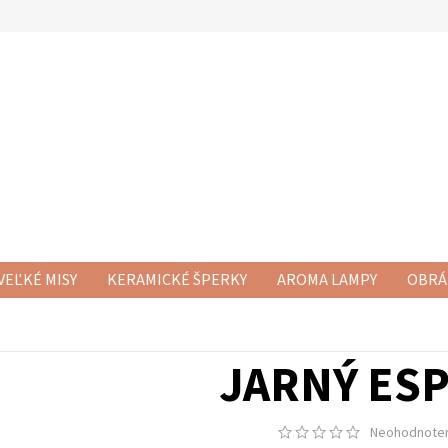
VEĽKÉ MISY
KERAMICKÉ ŠPERKY
AROMA LAMPY
OBRÁ
RAMICKÉ SETY
NOVÁ KERAMIKA
KERAMICKÉ DÓZY
KE
JARNÝ ESP
Neohodnote