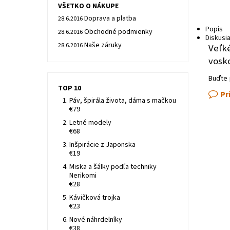
VŠETKO O NÁKUPE
Doprava a platba
28.6.2016
Popis
Obchodné podmienky
28.6.2016
Diskusi
Naše záruky
28.6.2016
Veľk
vosk
Buďte 
TOP 10
Pr
Páv, špirála života, dáma s mačkou
€79
Letné modely
€68
Inšpirácie z Japonska
€19
Miska a šálky podľa techniky
Nerikomi
€28
Kávičková trojka
€23
Nové náhrdelníky
€38