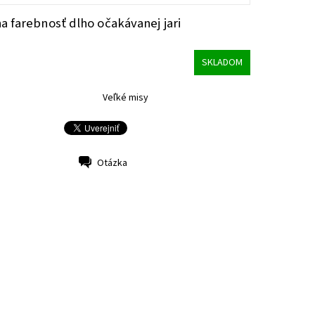
na farebnosť dlho očakávanej jari
SKLADOM
Veľké misy
Otázka