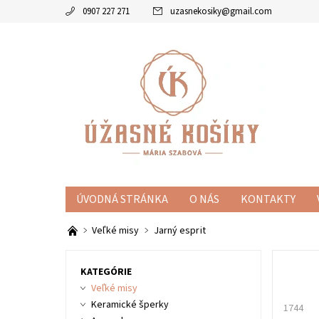
0907 227 271
uzasnekosiky
@
gmail.com
ÚVODNÁ STRÁNKA
O NÁS
KONTAKTY
KOŠÍKY
MISKY
ZVÝHODNENÉ SETY
KE
Veľké misy
Jarný esprit
KATEGÓRIE
Veľké misy
Keramické šperky
1744