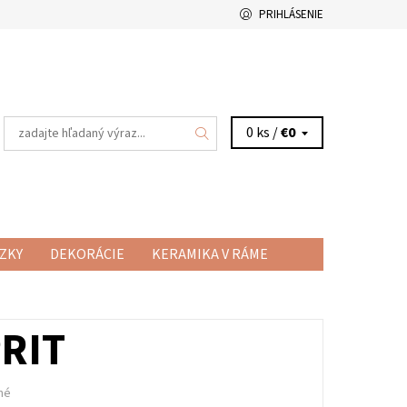
PRIHLÁSENIE
0 ks /
€0
ZKY
DEKORÁCIE
KERAMIKA V RÁME
RAMICKÉ HRNČEKY
VŠETKO O NÁKUPE
RIT
né