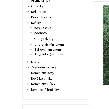
Aroma lampy
Obrázky
Dekorácie
Keramika v ráme
Košíky
Košìk taška
podnosy
organizéry
S keramickým dnom
S dreveným dnom
S vypletaným dnom
Misky
Zvýhodnené sety
Keramické sety
Nová keramika
Keramické DÓZY
keramické hrnčeky