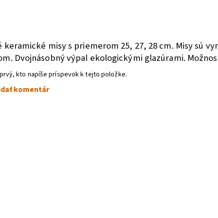
a
é keramické misy s priemerom 25, 27, 28 cm. Misy sú vy
om. Dvojnásobný výpal ekologickými glazúrami. Možnosť
prvý, kto napíše príspevok k tejto položke.
idať komentár