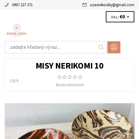
0907 227 271
uzasnekosiky
@
gmail.com
€0
0 ks /
MISY NERIKOMI 10
1919
Neohodnotené