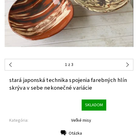
1
z 3
stará japonská technika spojenia farebných hlín
skrýva v sebe nekonečné variácie
SKLADOM
Kategória:
Veľké misy
Otázka