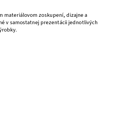
om materiálovom zoskupení, dizajne a
ené v samostatnej prezentácii jednotlivých
výrobky.