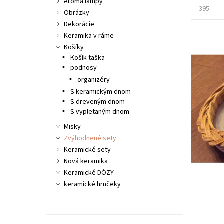
Aroma lampy
395
Obrázky
Dekorácie
Keramika v ráme
Košíky
Košìk taška
podnosy
organizéry
S keramickým dnom
S dreveným dnom
S vypletaným dnom
Misky
Zvýhodnené sety
Keramické sety
Nová keramika
Keramické DÓZY
keramické hrnčeky