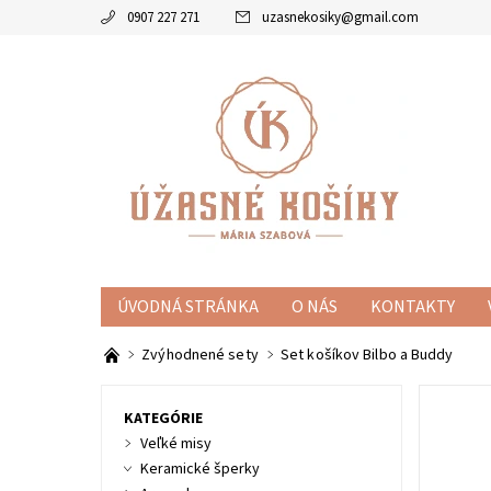
0907 227 271
uzasnekosiky
@
gmail.com
ÚVODNÁ STRÁNKA
O NÁS
KONTAKTY
KOŠÍKY
MISKY
ZVÝHODNENÉ SETY
KE
Zvýhodnené sety
Set košíkov Bilbo a Buddy
KATEGÓRIE
Veľké misy
Keramické šperky