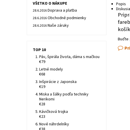
VŠETKO O NÁKUPE
Popis
Diskusi
Doprava a platba
28.6.2016
Pripr
Obchodné podmienky
28.6.2016
fareb
Naše záruky
28.6.2016
košík
Buďte 
Pr
TOP 10
Páv, špirála života, dáma s mačkou
€79
Letné modely
€68
Inšpirácie z Japonska
€19
Miska a šálky podľa techniky
Nerikomi
€28
Kávičková trojka
€23
Nové náhrdelníky
€38