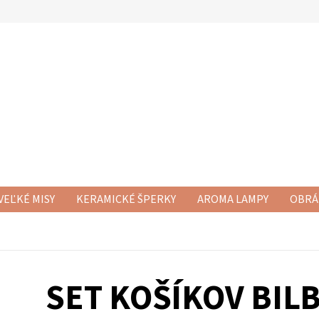
VEĽKÉ MISY
KERAMICKÉ ŠPERKY
AROMA LAMPY
OBRÁ
RAMICKÉ SETY
NOVÁ KERAMIKA
KERAMICKÉ DÓZY
KE
SET KOŠÍKOV BIL