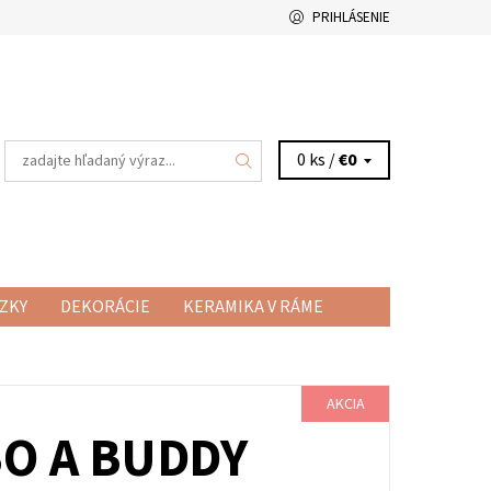
PRIHLÁSENIE
0 ks /
€0
ZKY
DEKORÁCIE
KERAMIKA V RÁME
RAMICKÉ HRNČEKY
VŠETKO O NÁKUPE
AKCIA
BO A BUDDY