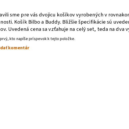
a
avili sme pre vás dvojicu košíkov vyrobených v rovnak
nosti. Košík Bilbo a Buddy.
Bližšie špecifikácie sú uved
ov. Uvedená cena sa vzťahuje na celý set, teda na dva 
prvý, kto napíše príspevok k tejto položke.
idať komentár