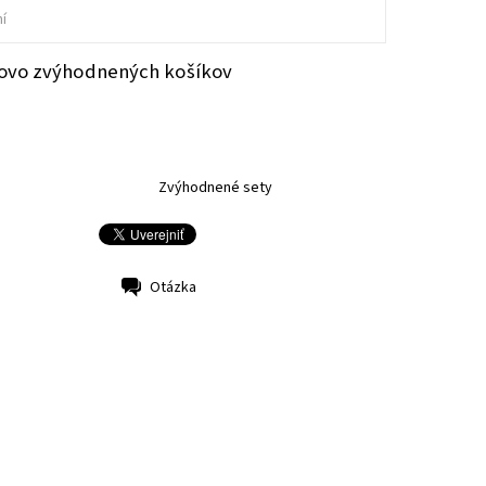
í
ovo zvýhodnených košíkov
NA OBJEDNÁVKU
Zvýhodnené sety
Otázka