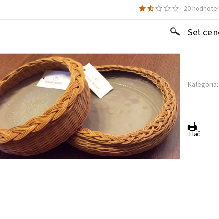
20 hodnoten
Set cen
Kategória:
Tlač